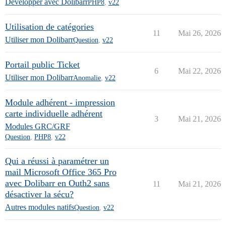
Développer avec Dolibarr
PHP8
,
v22
Utilisation de catégories
11
Mai 26, 2026
Utiliser mon Dolibarr
Question
,
v22
Portail public Ticket
6
Mai 22, 2026
Utiliser mon Dolibarr
Anomalie
,
v22
Module adhérent - impression
carte individuelle adhérent
3
Mai 21, 2026
Modules GRC/GRF
Question
,
PHP8
,
v22
Qui a réussi à paramétrer un
mail Microsoft Office 365 Pro
avec Dolibarr en Outh2 sans
11
Mai 21, 2026
désactiver la sécu?
Autres modules natifs
Question
,
v22