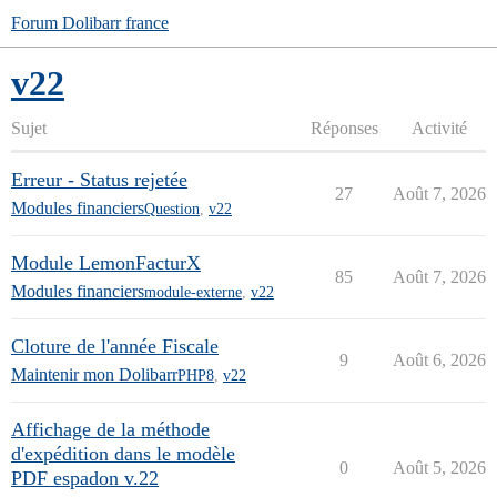
Forum Dolibarr france
v22
Sujet
Réponses
Activité
Erreur - Status rejetée
27
Août 7, 2026
Modules financiers
Question
,
v22
Module LemonFacturX
85
Août 7, 2026
Modules financiers
module-externe
,
v22
Cloture de l'année Fiscale
9
Août 6, 2026
Maintenir mon Dolibarr
PHP8
,
v22
Affichage de la méthode
d'expédition dans le modèle
0
Août 5, 2026
PDF espadon v.22