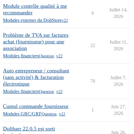
Module contrôle qualité à me
Juillet 14,
recommander
6
2026
Modules externes du DoliStore
v22
Problème de TVA sur factures
achat (fournisseur) pour une
Juillet 11,
22
association
2026
Modules financiers
Question
,
v22
Auto entrepreneur / consultant
(sans activité) & facturation
Juillet 7,
70
électronique
2026
Modules financiers
Question
,
v22
Cumul commande fournisseur
Juin 27,
1
2026
Modules GRC/GRF
Question
,
v22
Dolibarr 22.0.5 est sorti
Juin 26,