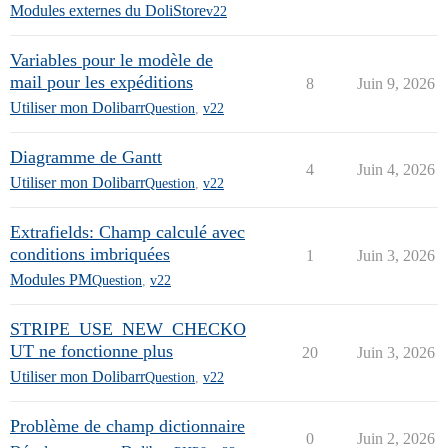
Modules externes du DoliStore
v22
Variables pour le modèle de
mail pour les expéditions
8
Juin 9, 2026
Utiliser mon Dolibarr
Question
,
v22
Diagramme de Gantt
4
Juin 4, 2026
Utiliser mon Dolibarr
Question
,
v22
Extrafields: Champ calculé avec
conditions imbriquées
1
Juin 3, 2026
Modules PM
Question
,
v22
STRIPE_USE_NEW_CHECKO
UT ne fonctionne plus
20
Juin 3, 2026
Utiliser mon Dolibarr
Question
,
v22
Problème de champ dictionnaire
0
Juin 2, 2026