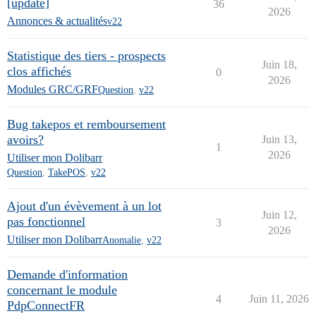
[update]
36
2026
Annonces & actualités
v22
Statistique des tiers - prospects
Juin 18,
clos affichés
0
2026
Modules GRC/GRF
Question
,
v22
Bug takepos et remboursement
avoirs?
Juin 13,
1
2026
Utiliser mon Dolibarr
Question
,
TakePOS
,
v22
Ajout d'un évèvement à un lot
Juin 12,
pas fonctionnel
3
2026
Utiliser mon Dolibarr
Anomalie
,
v22
Demande d'information
concernant le module
4
Juin 11, 2026
PdpConnectFR