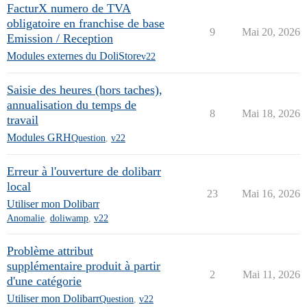
FacturX numero de TVA
obligatoire en franchise de base
9
Mai 20, 2026
Emission / Reception
Modules externes du DoliStore
v22
Saisie des heures (hors taches),
annualisation du temps de
8
Mai 18, 2026
travail
Modules GRH
Question
,
v22
Erreur à l'ouverture de dolibarr
local
23
Mai 16, 2026
Utiliser mon Dolibarr
Anomalie
,
doliwamp
,
v22
Problème attribut
supplémentaire produit à partir
2
Mai 11, 2026
d'une catégorie
Utiliser mon Dolibarr
Question
,
v22