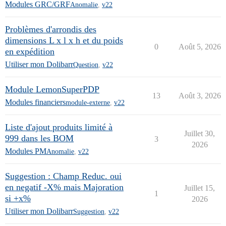
Modules GRC/GRF
Anomalie
,
v22
Problèmes d'arrondis des
dimensions L x l x h et du poids
0
Août 5, 2026
en expédition
Utiliser mon Dolibarr
Question
,
v22
Module LemonSuperPDP
13
Août 3, 2026
Modules financiers
module-externe
,
v22
Liste d'ajout produits limité à
Juillet 30,
999 dans les BOM
3
2026
Modules PM
Anomalie
,
v22
Suggestion : Champ Reduc. oui
en negatif -X% mais Majoration
Juillet 15,
1
si +x%
2026
Utiliser mon Dolibarr
Suggestion
,
v22