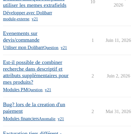
10
utiliser les memes extrafields
2026
Développer avec Dolibarr
module-externe
,
v21
Evenements sur
devis/commande
1
Juin 11, 2026
Utiliser mon Dolibarr
Question
,
v21
Est-il possible de combiner
recherche dans descriptif et
attributs supplémentaires pour
2
Juin 2, 2026
mes produits?
Modules PM
Question
,
v21
Bug? lors de la creation d'un
paiement
2
Mai 31, 2026
Modules financiers
Anomalie
,
v21
Facturation tiers différent -