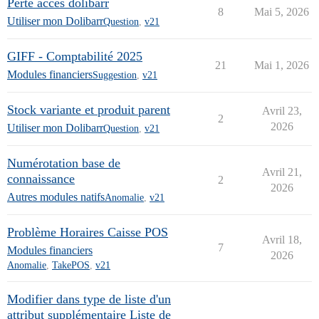
Perte acces dolibarr
8
Mai 5, 2026
Utiliser mon Dolibarr
Question
,
v21
GIFF - Comptabilité 2025
21
Mai 1, 2026
Modules financiers
Suggestion
,
v21
Stock variante et produit parent
Avril 23,
2
2026
Utiliser mon Dolibarr
Question
,
v21
Numérotation base de
Avril 21,
connaissance
2
2026
Autres modules natifs
Anomalie
,
v21
Problème Horaires Caisse POS
Avril 18,
7
Modules financiers
2026
Anomalie
,
TakePOS
,
v21
Modifier dans type de liste d'un
attribut supplémentaire Liste de