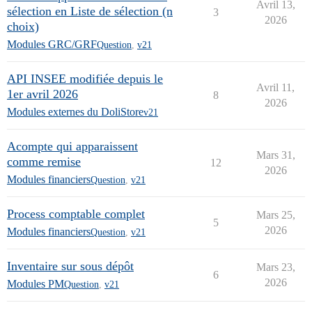
Avril 13,
sélection en Liste de sélection (n
3
2026
choix)
Modules GRC/GRF
Question
,
v21
API INSEE modifiée depuis le
Avril 11,
1er avril 2026
8
2026
Modules externes du DoliStore
v21
Acompte qui apparaissent
Mars 31,
comme remise
12
2026
Modules financiers
Question
,
v21
Process comptable complet
Mars 25,
5
2026
Modules financiers
Question
,
v21
Inventaire sur sous dépôt
Mars 23,
6
2026
Modules PM
Question
,
v21