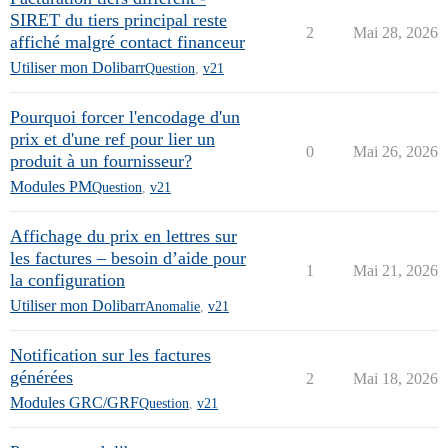
SIRET du tiers principal reste
2
Mai 28, 2026
affiché malgré contact financeur
Utiliser mon Dolibarr
Question
,
v21
Pourquoi forcer l'encodage d'un
prix et d'une ref pour lier un
0
Mai 26, 2026
produit à un fournisseur?
Modules PM
Question
,
v21
Affichage du prix en lettres sur
les factures – besoin d’aide pour
1
Mai 21, 2026
la configuration
Utiliser mon Dolibarr
Anomalie
,
v21
Notification sur les factures
générées
2
Mai 18, 2026
Modules GRC/GRF
Question
,
v21