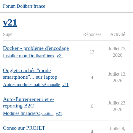
Forum Dolibarr france
v21
Sujet
Réponses
Activité
Docker - problème d'encodage
Juillet 25,
13
2026
Installer mon Dolibarr
Linux
,
v21
Onglets cachés "mode
Juillet 13,
smartphone"... sur laptop
4
2026
Autres modules natifs
Anomalie
,
v21
Auto-Entrepreneur et e-
Juillet 23,
reporting B2C
6
2026
Modules financiers
Question
,
v21
Conso sur PROJET
Juillet 8,
4