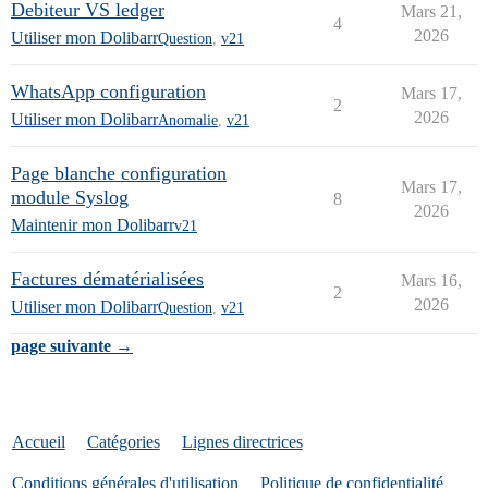
Debiteur VS ledger
Mars 21,
4
2026
Utiliser mon Dolibarr
Question
,
v21
WhatsApp configuration
Mars 17,
2
2026
Utiliser mon Dolibarr
Anomalie
,
v21
Page blanche configuration
Mars 17,
module Syslog
8
2026
Maintenir mon Dolibarr
v21
Factures dématérialisées
Mars 16,
2
2026
Utiliser mon Dolibarr
Question
,
v21
page suivante →
Accueil
Catégories
Lignes directrices
Conditions générales d'utilisation
Politique de confidentialité