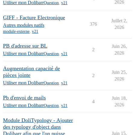
2026
Utiliser mon Dolibarr
Question
,
v21
GIFF - Facture Electronique
Juillet 2,
376
Autres modules natifs
2026
module-externe
,
v21
PB d'adresse sur BL
Juin 26,
2
2026
Utiliser mon Dolibarr
Question
,
v21
Augmentation capacité de
Juin 25,
pièces jointe
2
2026
Utiliser mon Dolibarr
Question
,
v21
Pb d'envoi de mails
Juin 18,
4
2026
Utiliser mon Dolibarr
Question
,
v21
Module DoliTypology - Ajouter
des typology d'object dans
Dolibarr afin que l'on puisse
Juin 15,