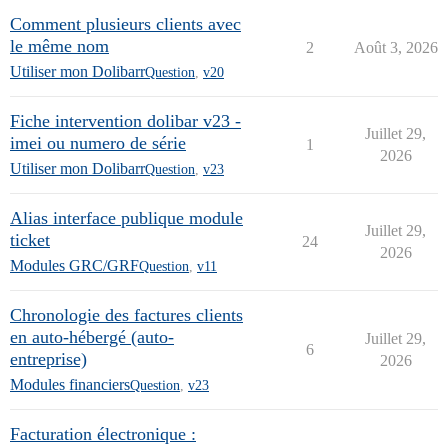
Comment plusieurs clients avec
le même nom
2
Août 3, 2026
Utiliser mon Dolibarr
Question
,
v20
Fiche intervention dolibar v23 -
Juillet 29,
imei ou numero de série
1
2026
Utiliser mon Dolibarr
Question
,
v23
Alias interface publique module
Juillet 29,
ticket
24
2026
Modules GRC/GRF
Question
,
v11
Chronologie des factures clients
en auto-hébergé (auto-
Juillet 29,
6
entreprise)
2026
Modules financiers
Question
,
v23
Facturation électronique :