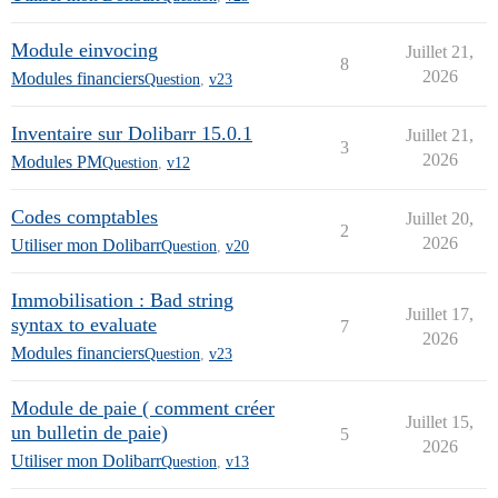
Module einvocing
Juillet 21,
8
2026
Modules financiers
Question
,
v23
Inventaire sur Dolibarr 15.0.1
Juillet 21,
3
2026
Modules PM
Question
,
v12
Codes comptables
Juillet 20,
2
2026
Utiliser mon Dolibarr
Question
,
v20
Immobilisation : Bad string
Juillet 17,
syntax to evaluate
7
2026
Modules financiers
Question
,
v23
Module de paie ( comment créer
Juillet 15,
un bulletin de paie)
5
2026
Utiliser mon Dolibarr
Question
,
v13