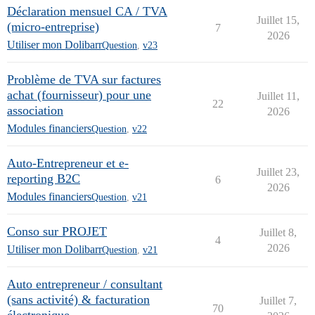
Déclaration mensuel CA / TVA
Juillet 15,
(micro-entreprise)
7
2026
Utiliser mon Dolibarr
Question
,
v23
Problème de TVA sur factures
achat (fournisseur) pour une
Juillet 11,
22
association
2026
Modules financiers
Question
,
v22
Auto-Entrepreneur et e-
Juillet 23,
reporting B2C
6
2026
Modules financiers
Question
,
v21
Conso sur PROJET
Juillet 8,
4
2026
Utiliser mon Dolibarr
Question
,
v21
Auto entrepreneur / consultant
(sans activité) & facturation
Juillet 7,
70