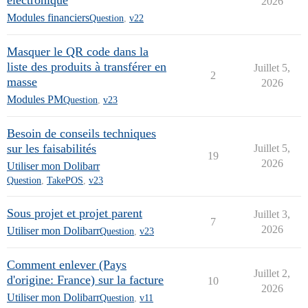
électronique
2026
Modules financiers
Question
,
v22
Masquer le QR code dans la
liste des produits à transférer en
Juillet 5,
2
masse
2026
Modules PM
Question
,
v23
Besoin de conseils techniques
sur les faisabilités
Juillet 5,
19
2026
Utiliser mon Dolibarr
Question
,
TakePOS
,
v23
Sous projet et projet parent
Juillet 3,
7
2026
Utiliser mon Dolibarr
Question
,
v23
Comment enlever (Pays
Juillet 2,
d'origine: France) sur la facture
10
2026
Utiliser mon Dolibarr
Question
,
v11