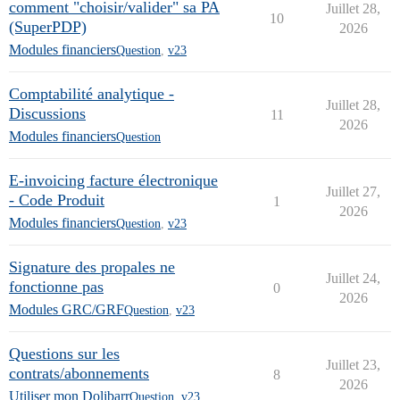
comment "choisir/valider" sa PA
Juillet 28,
10
(SuperPDP)
2026
Modules financiers
Question
,
v23
Comptabilité analytique -
Juillet 28,
Discussions
11
2026
Modules financiers
Question
E-invoicing facture électronique
Juillet 27,
- Code Produit
1
2026
Modules financiers
Question
,
v23
Signature des propales ne
Juillet 24,
fonctionne pas
0
2026
Modules GRC/GRF
Question
,
v23
Questions sur les
Juillet 23,
contrats/abonnements
8
2026
Utiliser mon Dolibarr
Question
,
v23