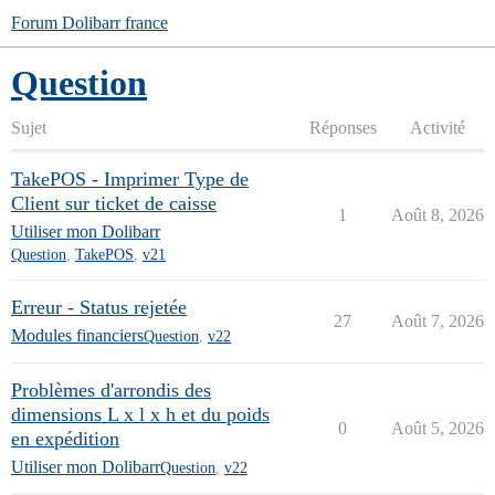
Forum Dolibarr france
Question
Sujet
Réponses
Activité
TakePOS - Imprimer Type de
Client sur ticket de caisse
1
Août 8, 2026
Utiliser mon Dolibarr
Question
,
TakePOS
,
v21
Erreur - Status rejetée
27
Août 7, 2026
Modules financiers
Question
,
v22
Problèmes d'arrondis des
dimensions L x l x h et du poids
0
Août 5, 2026
en expédition
Utiliser mon Dolibarr
Question
,
v22