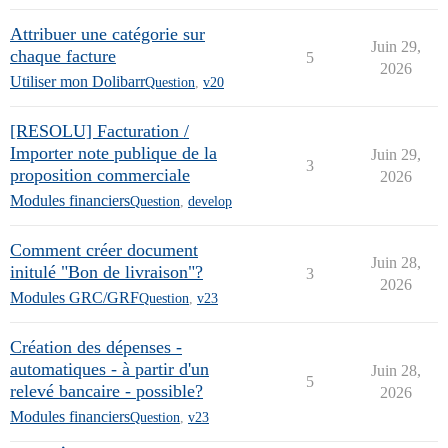
Attribuer une catégorie sur
Juin 29,
chaque facture
5
2026
Utiliser mon Dolibarr
Question
,
v20
[RESOLU] Facturation /
Importer note publique de la
Juin 29,
3
proposition commerciale
2026
Modules financiers
Question
,
develop
Comment créer document
Juin 28,
initulé "Bon de livraison"?
3
2026
Modules GRC/GRF
Question
,
v23
Création des dépenses -
automatiques - à partir d'un
Juin 28,
5
relevé bancaire - possible?
2026
Modules financiers
Question
,
v23