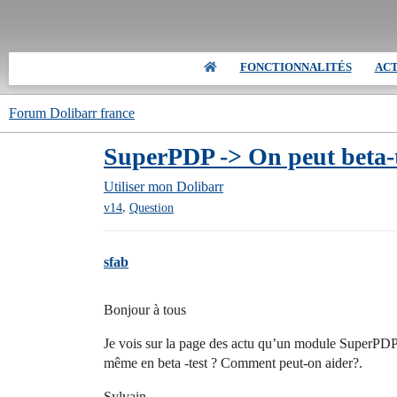
FONCTIONNALITÉS
AC
Forum Dolibarr france
SuperPDP -> On peut beta-t
Utiliser mon Dolibarr
,
v14
Question
sfab
Bonjour à tous
Je vois sur la page des actu qu’un module SuperPDP e
même en beta -test ? Comment peut-on aider?.
Sylvain