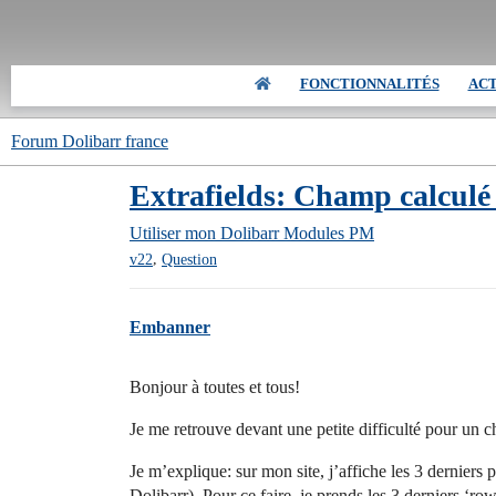
FONCTIONNALITÉS
AC
Forum Dolibarr france
Extrafields: Champ calculé
Utiliser mon Dolibarr
Modules PM
,
v22
Question
Embanner
Bonjour à toutes et tous!
Je me retrouve devant une petite difficulté pour un c
Je m’explique: sur mon site, j’affiche les 3 derniers 
Dolibarr). Pour ce faire, je prends les 3 derniers ‘r