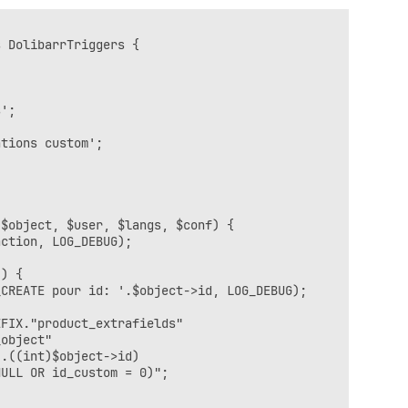
 DolibarrTriggers {

';

tions custom';

$object, $user, $langs, $conf) {

ction, LOG_DEBUG);

) {

CREATE pour id: '.$object->id, LOG_DEBUG);

FIX."product_extrafields"

object"

.((int)$object->id)

ULL OR id_custom = 0)";
