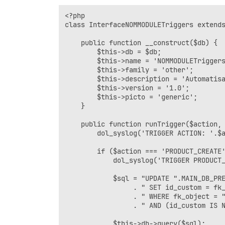
<?php

class InterfaceNOMMODULETriggers extends
    public function __construct($db) {

        $this->db = $db;

        $this->name = 'NOMMODULETriggers
        $this->family = 'other';

        $this->description = 'Automatisa
        $this->version = '1.0';

        $this->picto = 'generic';

    }

    public function runTrigger($action, 
        dol_syslog('TRIGGER ACTION: '.$a
        if ($action === 'PRODUCT_CREATE'
            dol_syslog('TRIGGER PRODUCT_
            $sql = "UPDATE ".MAIN_DB_PRE
                 . " SET id_custom = fk_
                 . " WHERE fk_object = "
                 . " AND (id_custom IS N
            $this->db->query($sql);
